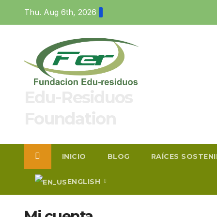
Skip
Thu. Aug 6th, 2026
to
content
Edu-Residuos
Foundation
INICIO
BLOG
RAÍCES SOSTEN
ENGLISH
Mi cuenta