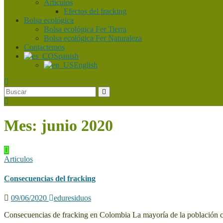
Artículos
Efectos del fracking
Bolsa ecológica
Bolsa ecológica Fer Tierra
Bolsa ecológica Fer Naturaleza
Contactemos
Spanish
English
Mes:
junio 2020
Articulos
Consecuencias del fracking
09/06/2020
eduresiduos
Consecuencias de fracking en Colombia La mayoría de la población co