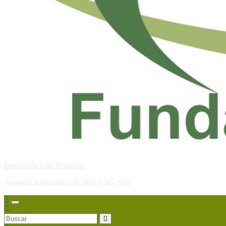
Fundación Edu-Residuos
Asesoría ambientales SGIRS y SG-SST