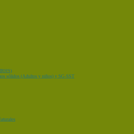
GIRHS)
duos sólidos (Adultos y niños) y SG-SST
aturales